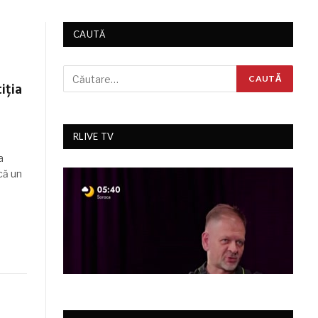
CAUTĂ
iția
RLIVE TV
a
că un