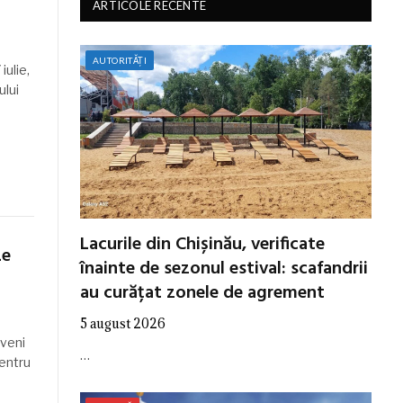
ARTICOLE RECENTE
AUTORITĂȚI
iulie,
ului
Lacurile din Chișinău, verificate
Le
înainte de sezonul estival: scafandrii
au curățat zonele de agrement
5 august 2026
oveni
…
pentru