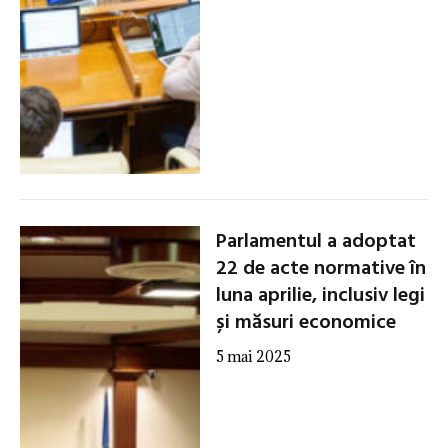
Parlamentul a adoptat
22 de acte normative în
luna aprilie, inclusiv legi
și măsuri economice
5 mai 2025