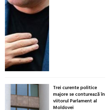
Trei curente politice
majore se conturează în
viitorul Parlament al
Moldovei