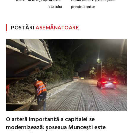
Mare” acuză „capturarea”
Podul București–Chișinău
statului
prinde contur
POSTĂRI
ASEMĂNATOARE
O arteră importantă a capitalei se
modernizează: șoseaua Muncești este