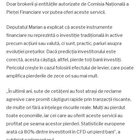
Doar brokerii și entitățile autorizate de Comisia Națională a
Pieței Financiare vor putea oferi aceste servicii.
Deputatul Marian a explicat că aceste instrumente
financiare nu reprezintă o investiție tradițională în active
precum acțiuni sau valută, ci sunt, practic, pariuri asupra
evoluției prețurilor. Dacă predicția investitorului este
corectă, acesta câștigă, altfel, pierde toți banii investiți.
Pericolul crește în cazul folosirii efectului de levier, care poate
amplifica pierderile de zece ori sau mai mult.
„În ultimii ani, sute de cetățeni au fost atrași de reclame
agresive care promit câștiguri rapide prin tranzacții riscante,
de multe ori fără a înțelege riscurile reale. Mulți au pierdut
toate economiile, iar cei care au oferit aceste servicii au
profitat pe seama acestor pierderi. Statisticile europene
arată că 80% dintre investitorii în CFD-uri pierd bani”, a
subliniat parlamentarul.