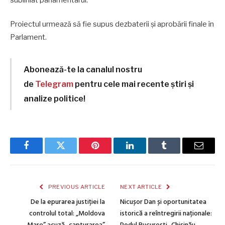
Proiectul urmează să fie supus dezbaterii și aprobării finale în
Parlament.
Abonează-te la canalul nostru
de
Telegram
pentru cele mai recente știri și
analize politice!
Facebook
Twitter
Pinterest
LinkedIn
Tumblr
Email
PREVIOUS ARTICLE
NEXT ARTICLE
De la epurarea justiției la
Nicușor Dan și oportunitatea
controlul total: „Moldova
istorică a reîntregirii naționale: