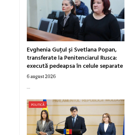
Evghenia Guțul și Svetlana Popan,
transferate la Penitenciarul Rusca:
execută pedeapsa în celule separate
6 august 2026
…
POLITICĂ