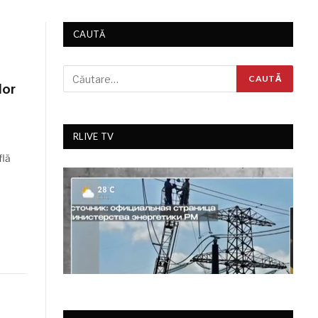
CAUTĂ
lor
RLIVE TV
flă