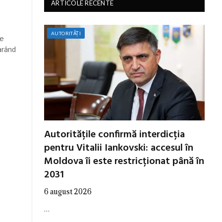
ARTICOLE RECENTE
AUTORITĂȚI
ne
arând
Autoritățile confirmă interdicția
pentru Vitalii Iankovski: accesul în
Moldova îi este restricționat până în
2031
6 august 2026
…