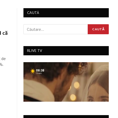
CAUTĂ
d că
RLIVE TV
t de
%.