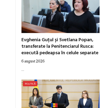
Evghenia Guțul și Svetlana Popan,
transferate la Penitenciarul Rusca:
execută pedeapsa în celule separate
6 august 2026
…
POLITICĂ