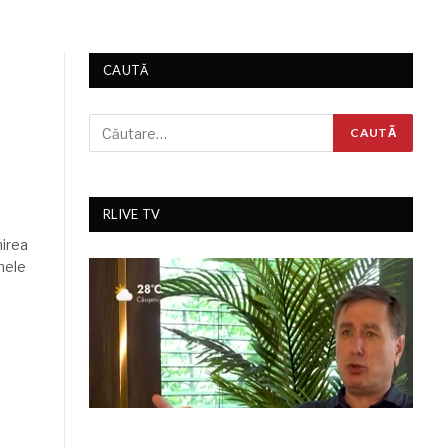
CAUTĂ
RLIVE TV
nirea
nele