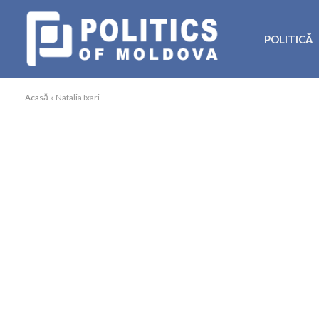
POLITICĂ
Acasă
»
Natalia Ixari