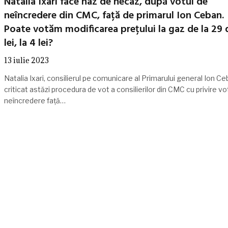
Natalia Ixari face haz de necaz, după votul de
neîncredere din CMC, față de primarul Ion Ceban.
Poate votăm modificarea prețului la gaz de la 29 
lei, la 4 lei?
13 iulie 2023
Natalia Ixari, consilierul pe comunicare al Primarului general Ion Ce
criticat astăzi procedura de vot a consilierilor din CMC cu privire vo
neîncredere față…