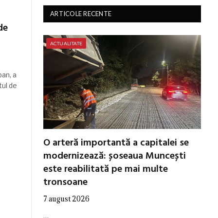
ARTICOLE RECENTE
de
ACTUALITATE
ban, a
tul de
O arteră importantă a capitalei se
modernizează: șoseaua Muncești
este reabilitată pe mai multe
tronsoane
7 august 2026
…