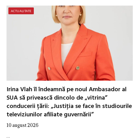
ACTUALITATE
Irina Vlah îl îndeamnă pe noul Ambasador al
SUA să privească dincolo de „vitrina”
conducerii țării: „Justiţia se face în studiourile
televiziunilor afiliate guvernării”
10 august 2026
…