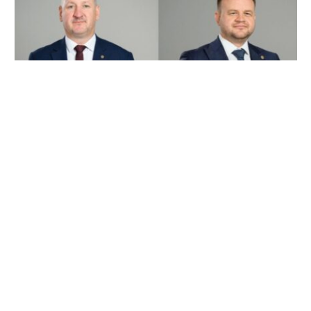
Doi noi deputați PAS au primit undă verde de
la Curtea Constituțională. Cine sunt Roman
Roșca și Victor Mătrăgună
6 august 2026
…