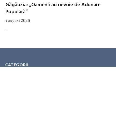
Găgăuzia: „Oamenii au nevoie de Adunare
Populară”
7 august 2026
…
CATEGORII
ANALITICA
AUTORITĂȚI
EXPERȚI
GEOPOLITICA