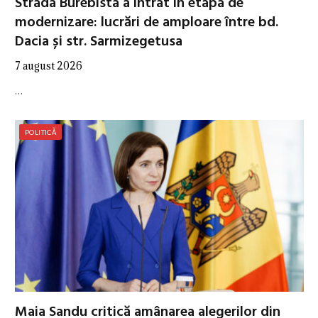
Strada Burebista a intrat în etapa de
modernizare: lucrări de amploare între bd.
Dacia și str. Sarmizegetusa
7 august 2026
…
POLITICĂ
Maia Sandu critică amânarea alegerilor din