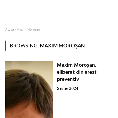
Acasă
»
Maxim Moroșan
BROWSING:
MAXIM MOROȘAN
Maxim Moroșan,
eliberat din arest
preventiv
5 iulie 2024