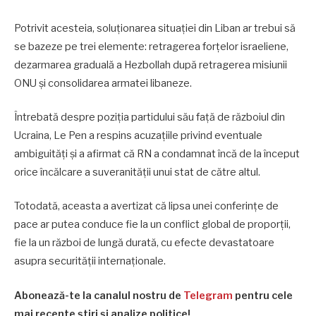
Potrivit acesteia, soluționarea situației din Liban ar trebui să
se bazeze pe trei elemente: retragerea forțelor israeliene,
dezarmarea graduală a Hezbollah după retragerea misiunii
ONU și consolidarea armatei libaneze.
Întrebată despre poziția partidului său față de războiul din
Ucraina, Le Pen a respins acuzațiile privind eventuale
ambiguități și a afirmat că RN a condamnat încă de la început
orice încălcare a suveranității unui stat de către altul.
Totodată, aceasta a avertizat că lipsa unei conferințe de
pace ar putea conduce fie la un conflict global de proporții,
fie la un război de lungă durată, cu efecte devastatoare
asupra securității internaționale.
Abonează-te la canalul nostru de
Telegram
pentru cele
mai recente știri și analize politice!