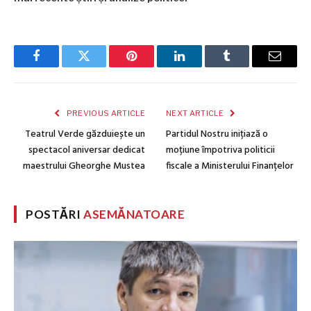
Facebook
Twitter
Pinterest
LinkedIn
Tumblr
Email
PREVIOUS ARTICLE
NEXT ARTICLE
Teatrul Verde găzduiește un
Partidul Nostru inițiază o
spectacol aniversar dedicat
moțiune împotriva politicii
maestrului Gheorghe Mustea
fiscale a Ministerului Finanțelor
POSTĂRI
ASEMĂNATOARE