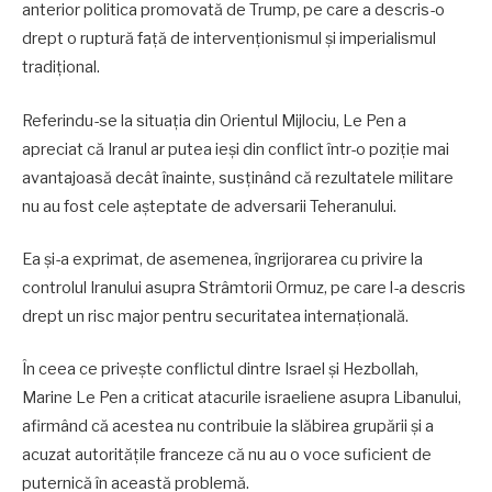
anterior politica promovată de Trump, pe care a descris-o
drept o ruptură față de intervenționismul și imperialismul
tradițional.
Referindu-se la situația din Orientul Mijlociu, Le Pen a
apreciat că Iranul ar putea ieși din conflict într-o poziție mai
avantajoasă decât înainte, susținând că rezultatele militare
nu au fost cele așteptate de adversarii Teheranului.
Ea și-a exprimat, de asemenea, îngrijorarea cu privire la
controlul Iranului asupra Strâmtorii Ormuz, pe care l-a descris
drept un risc major pentru securitatea internațională.
În ceea ce privește conflictul dintre Israel și Hezbollah,
Marine Le Pen a criticat atacurile israeliene asupra Libanului,
afirmând că acestea nu contribuie la slăbirea grupării și a
acuzat autoritățile franceze că nu au o voce suficient de
puternică în această problemă.