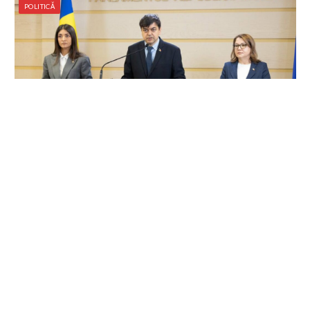
POLITICĂ
Prima sesiune parlamentară din 2026: MAN
spune că a promovat problemele cetățenilor
prin sute de audiențe și demersuri
6 august 2026
…