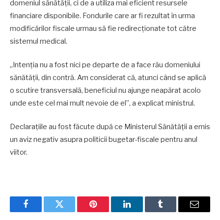
domeniul sănătății, ci de a utiliza mai eficient resursele
financiare disponibile. Fondurile care ar fi rezultat în urma
modificărilor fiscale urmau să fie redirecționate tot către
sistemul medical.
„Intenția nu a fost nici pe departe de a face rău domeniului
sănătății, din contră. Am considerat că, atunci când se aplică
o scutire transversală, beneficiul nu ajunge neapărat acolo
unde este cel mai mult nevoie de el”, a explicat ministrul.
Declarațiile au fost făcute după ce Ministerul Sănătății a emis
un aviz negativ asupra politicii bugetar-fiscale pentru anul
viitor.
Facebook
Twitter
Pinterest
LinkedIn
Tumblr
Email