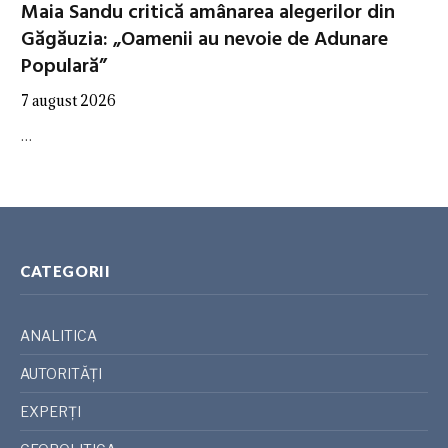
Maia Sandu critică amânarea alegerilor din
Găgăuzia: „Oamenii au nevoie de Adunare
Populară”
7 august 2026
…
CATEGORII
ANALITICA
AUTORITĂȚI
EXPERȚI