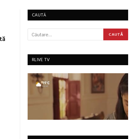
CAUTĂ
tă
RLIVE TV