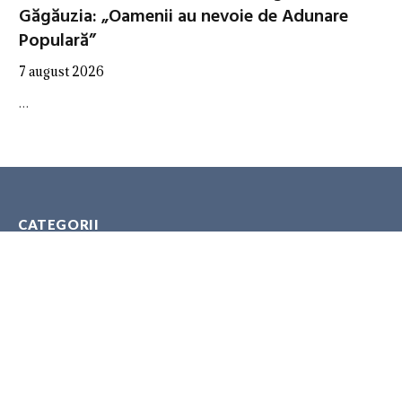
Găgăuzia: „Oamenii au nevoie de Adunare
Populară”
7 august 2026
…
CATEGORII
ANALITICA
AUTORITĂȚI
EXPERȚI
GEOPOLITICA