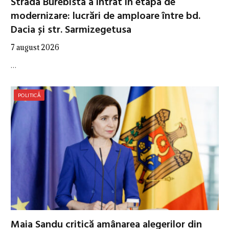
Strada Burebista a intrat în etapa de
modernizare: lucrări de amploare între bd.
Dacia și str. Sarmizegetusa
7 august 2026
…
POLITICĂ
Maia Sandu critică amânarea alegerilor din