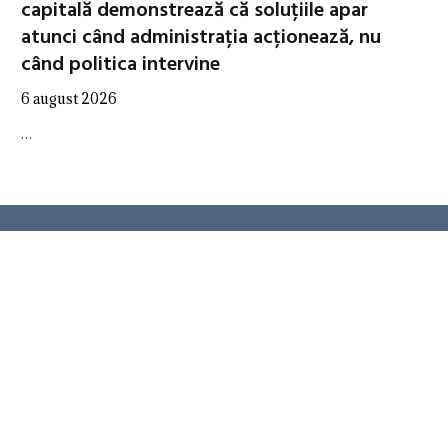
capitală demonstrează că soluțiile apar
atunci când administrația acționează, nu
când politica intervine
6 august 2026
…
CATEGORII
ANALITICA
AUTORITĂȚI
EXPERȚI
GEOPOLITICA