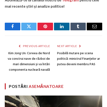
Abonează-te la canalul nostru de
Telegram
pentru cele
mai recente știri și analize politice!
Facebook
Twitter
Pinterest
LinkedIn
Tumblr
Email
PREVIOUS ARTICLE
NEXT ARTICLE
Kim Jong Un: Coreea de Nord
Posibilă mutare pe scena
va construi nave de război de
politică: ministrul Finanțelor ar
mari dimensiuni și va întări
putea deveni membru PAS
componenta nucleară navală
POSTĂRI
ASEMĂNATOARE