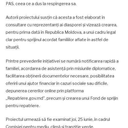
PAS, ceea ce a dus la respingerea sa.
Autorii proiectului susțin că acesta a fost elaborat în
consultare cu reprezentanți ai diasporei și vizează crearea,
pentru prima dată în Republica Moldova, a unui cadru legal
clar pentru sprijinul acordat familiilor aflate în astfel de
situații.
Printre prevederile inițiativei se numără notificarea rapidă a
familiei, acordarea de asistență prin misiunile diplomatice,
facilitarea obținerii documentelor necesare, posibilitatea
oferirii unui ajutor financiar în cazuri sociale sau dificile,
depunerea cererilor online prin platforma
„Repatriere.gov.md”, precum și crearea unui Fond de sprijin
pentru repatriere.
Proiectul urmează să fie examinat joi, 25 iunie, în cadrul
Comisiei pentru mediu, climă și tranziție verde.