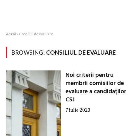
Acasă
»
Consiliul de evaluare
BROWSING:
CONSILIUL DE EVALUARE
Noi criterii pentru
membrii comisiilor de
evaluare a candidaților
CSJ
7 iulie 2023