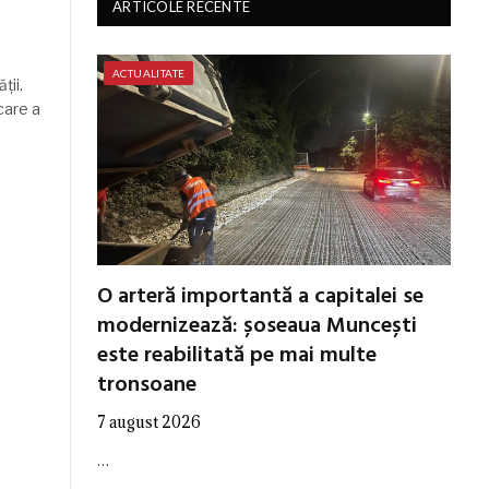
ARTICOLE RECENTE
ACTUALITATE
ții.
care a
O arteră importantă a capitalei se
modernizează: șoseaua Muncești
este reabilitată pe mai multe
tronsoane
7 august 2026
…