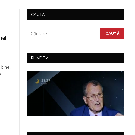
CAUTĂ
ial
RLIVE TV
 bine,
re