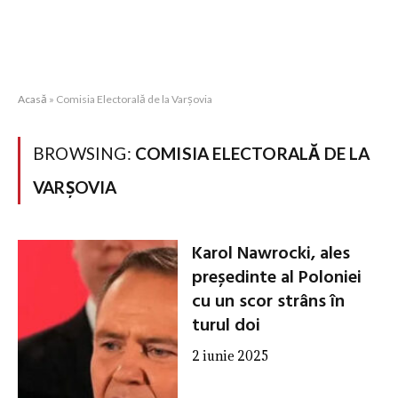
Acasă
»
Comisia Electorală de la Varșovia
BROWSING:
COMISIA ELECTORALĂ DE LA
VARȘOVIA
Karol Nawrocki, ales
președinte al Poloniei
cu un scor strâns în
turul doi
2 iunie 2025