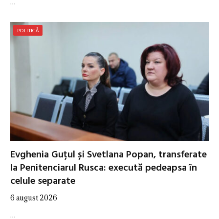
…
POLITICĂ
Evghenia Guțul și Svetlana Popan, transferate
la Penitenciarul Rusca: execută pedeapsa în
celule separate
6 august 2026
…