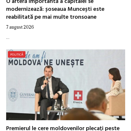
O arteră importantă a capitalei se
modernizează: șoseaua Muncești este
reabilitată pe mai multe tronsoane
7 august 2026
…
POLITICĂ
Premierul le cere moldovenilor plecați peste