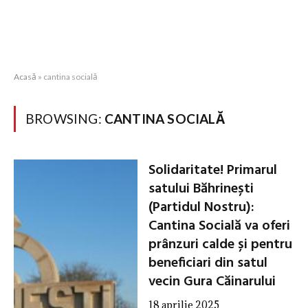
Acasă
»
cantina socială
BROWSING:
CANTINA SOCIALĂ
Solidaritate! Primarul
satului Băhrinești
(Partidul Nostru):
Cantina Socială va oferi
prânzuri calde și pentru
beneficiari din satul
vecin Gura Căinarului
18 aprilie 2025