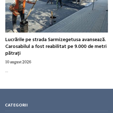
Lucrările pe strada Sarmizegetusa avansează.
Carosabilul a fost reabilitat pe 9.000 de metri
pătrați
10 august 2026
…
CATEGORII