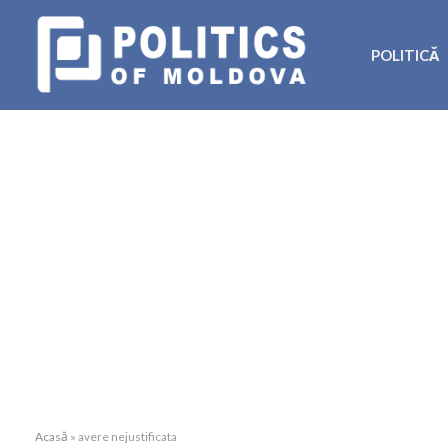
POLITICĂ
Acasă
»
avere nejustificata