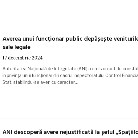
Averea unui funcționar public depășește venituril
sale legale
17 decembrie 2024
Autoritatea Națională de Integritate (ANI) a emis un act de consta
în privința unui funcționar din cadrul Inspectoratului Control Financi
Stat, stabilindu-se averi cu caracter…
ANI descoperă avere nejustificată la șeful „Spațiil