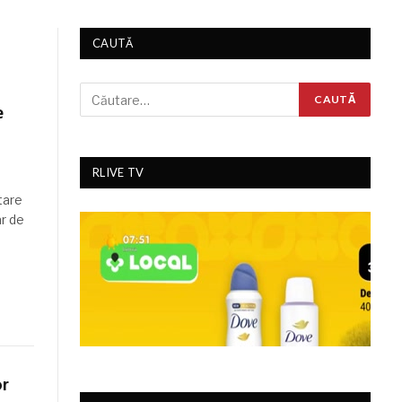
CAUTĂ
e
RLIVE TV
tare
ar de
or