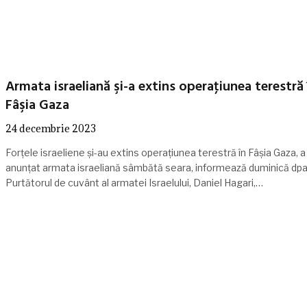
Armata israeliană şi-a extins operaţiunea terestră 
Fâşia Gaza
24 decembrie 2023
Forţele israeliene şi-au extins operaţiunea terestră în Fâşia Gaza, a
anunţat armata israeliană sâmbătă seara, informează duminică dpa
Purtătorul de cuvânt al armatei Israelului, Daniel Hagari,…