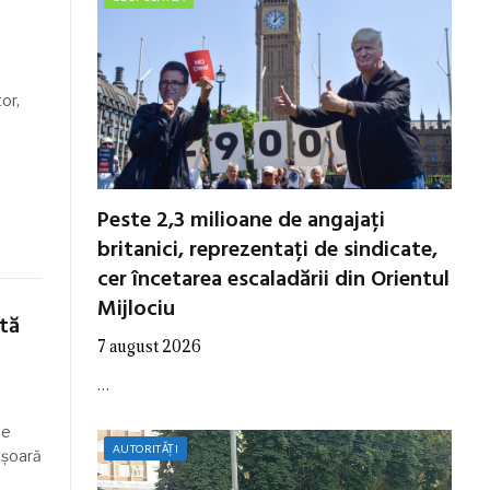
or,
Peste 2,3 milioane de angajați
britanici, reprezentați de sindicate,
cer încetarea escaladării din Orientul
Mijlociu
tă
7 august 2026
…
ne
AUTORITĂȚI
ășoară