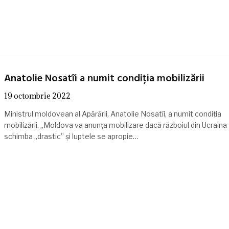
Anatolie Nosatîi a numit condiția mobilizării
19 octombrie 2022
Ministrul moldovean al Apărării, Anatolie Nosatîi, a numit condiția
mobilizării. „Moldova va anunța mobilizare dacă războiul din Ucraina
schimba „drastic” și luptele se apropie…