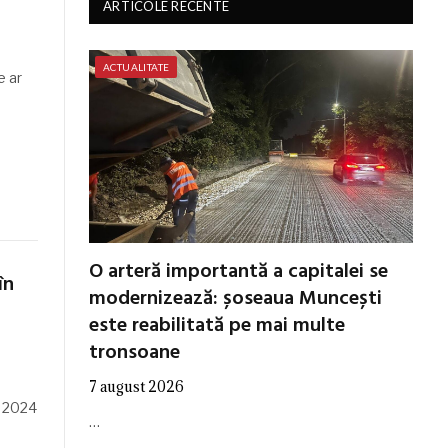
ARTICOLE RECENTE
ACTUALITATE
e ar
O arteră importantă a capitalei se
în
modernizează: șoseaua Muncești
este reabilitată pe mai multe
tronsoane
7 august 2026
i 2024
…