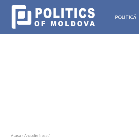
POLITICĂ
Acasă
»
Anatolie Nosatîi