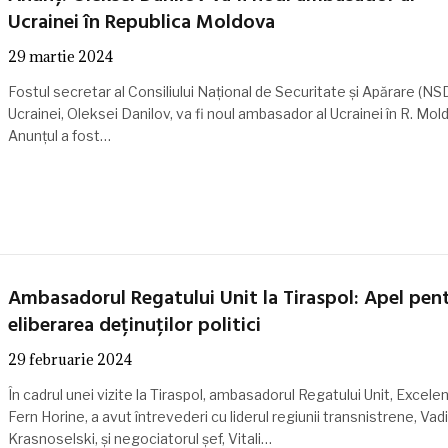
Ucrainei în Republica Moldova
29 martie 2024
Fostul secretar al Consiliului Național de Securitate și Apărare (NS
Ucrainei, Oleksei Danilov, va fi noul ambasador al Ucrainei în R. Mol
Anunțul a fost…
Ambasadorul Regatului Unit la Tiraspol: Apel pen
eliberarea deținuților politici
29 februarie 2024
În cadrul unei vizite la Tiraspol, ambasadorul Regatului Unit, Excele
Fern Horine, a avut întrevederi cu liderul regiunii transnistrene, Vad
Krasnoselski, și negociatorul șef, Vitali…