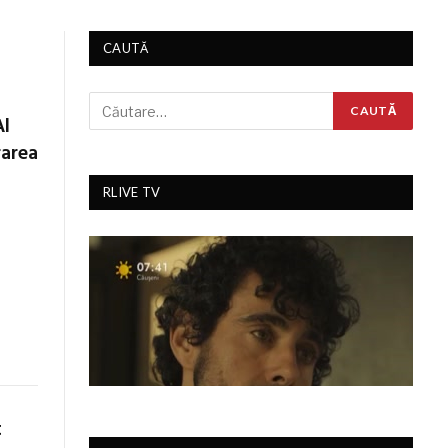
CAUTĂ
Al
rarea
RLIVE TV
t