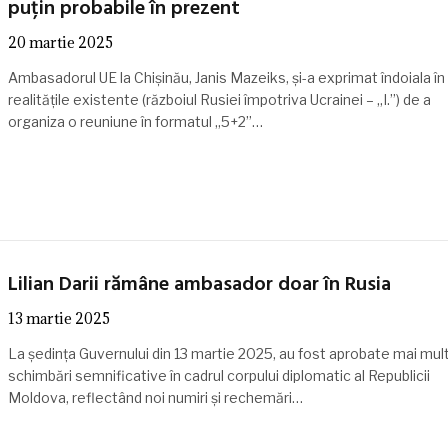
puțin probabile în prezent
20 martie 2025
Ambasadorul UE la Chișinău, Janis Mazeiks, și-a exprimat îndoiala în
realitățile existente (războiul Rusiei împotriva Ucrainei – „I.”) de a
organiza o reuniune în formatul „5+2”…
Lilian Darii rămâne ambasador doar în Rusia
13 martie 2025
La ședința Guvernului din 13 martie 2025, au fost aprobate mai mul
schimbări semnificative în cadrul corpului diplomatic al Republicii
Moldova, reflectând noi numiri și rechemări…