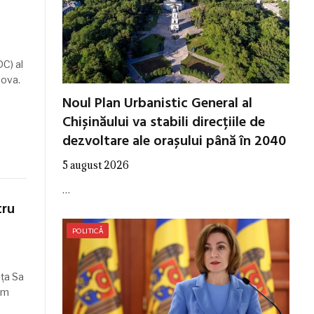
DC) al
dova.
Noul Plan Urbanistic General al
Chișinăului va stabili direcțiile de
dezvoltare ale orașului până în 2040
5 august 2026
…
tru
POLITICĂ
nța Sa
im