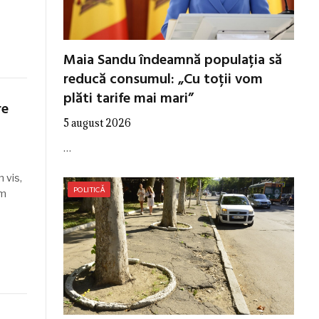
Maia Sandu îndeamnă populația să
reducă consumul: „Cu toții vom
plăti tarife mai mari”
re
5 august 2026
…
 vis,
POLITICĂ
em