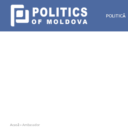
POLITICĂ
Acasă
»
Ambasador