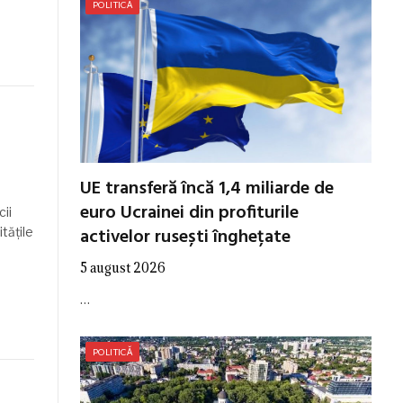
POLITICĂ
UE transferă încă 1,4 miliarde de
euro Ucrainei din profiturile
cii
activelor rusești înghețate
tățile
5 august 2026
…
POLITICĂ