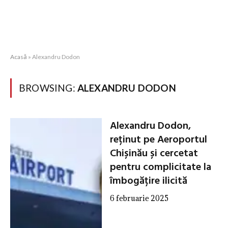
Acasă
»
Alexandru Dodon
BROWSING:
ALEXANDRU DODON
Alexandru Dodon,
reținut pe Aeroportul
Chișinău și cercetat
pentru complicitate la
îmbogățire ilicită
6 februarie 2025