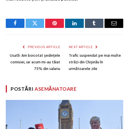
Facebook
Twitter
Pinterest
LinkedIn
Tumblr
Email
PREVIOUS ARTICLE
NEXT ARTICLE
Usatîi: Am boicotat ședințele
Trafic suspendat pe mai multe
comisiei, iar acum mi-au tăiat
străzi din Chișinău în
75% din salariu
următoarele zile
POSTĂRI
ASEMĂNATOARE