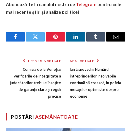
Abonează-te la canalul nostru de
Telegram
pentru cele
mai recente știri și analize politice!
Facebook
Twitter
Pinterest
LinkedIn
Tumblr
Email
PREVIOUS ARTICLE
NEXT ARTICLE
Comisia de la Veneția:
Ian Lisnevschi: Numărul
verificările de integritate a
întreprinderilor insolvabile
judecătorilor trebuie însoțite
continuă să crească, în pofida
de garanții clare și reguli
mesajelor optimiste despre
precise
economie
POSTĂRI
ASEMĂNATOARE