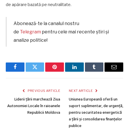
de apărare bazată pe neutralitate.
Abonează-te la canalul nostru
de
Telegram
pentru cele mai recente știri și
analize politice!
Facebook
Twitter
Pinterest
LinkedIn
Tumblr
Email
PREVIOUS ARTICLE
NEXT ARTICLE
Liderii țării marchează Ziua
Uniunea Europeană oferă un
Autonomiei Locale în raioanele
suport suplimentar, de urgență,
Republicii Moldova
pentru securitatea energetică
a țării și consolidarea finanțelor
publice