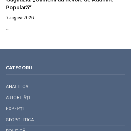
Găgăuzia: „Oamenii au nevoie de Adunare
Populară”
7 august 2026
…
CATEGORII
ANALITICA
AUTORITĂȚI
EXPERȚI
GEOPOLITICA
POLITICĂ