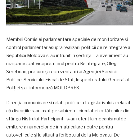
Membrii Comisiei parlamentare speciale de monitorizare și
control parlamentar asupra realizării politicii de reintegrare a
Republicii Moldova s-au întrunit în ședință. La eveniment au
mai participat vicepremierul pentru Reintegrare, Oleg
Serebrian, precum și reprezentanți ai Agenției Servicii
Publice, Serviciului Fiscal de Stat, Inspectoratului General al
Poliției ș.a., informează MOLDPRES.
Direcția comunicare și relații publice a Legislativului a relatat
că discuțiile s-au axat pe subiectul circulației cetățenilor din
stânga Nistrului. Participanții s-au referit la mecanismul de
emitere a numerelor de înmatriculare neutre pentru
autovehicule și la situația feribotului de la Molovata. De