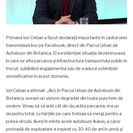
Primarul Ion Ceban a făcut declarații importante în cadrul unei
transmisiuni live pe Facebook, direct din Parcul Urban de
Autobuze din Botanica. El a evidențiat situația dezastruoasă
în care se afla parcarea și infrastructura transportului public în
trecut, subliniind angajamentul său de a aduce schimbări
semnificative în acest domeniu.
Ion Ceban a afirmat: „Aici, în Parcul Urban de Autobuze din
Botanica, aveam un sistem degradat din toate punctele de
vedere. Vreau să vă arăt cât de rău arăta parcarea, era un
dezastru total, cu hârțiile pe care trebuia să mergi pentru a
putea circula. Aveți în minte acele autobuze Ikarus, a căror
perioadă de exploatare a expirat cu 30-40 de ani în urmă și