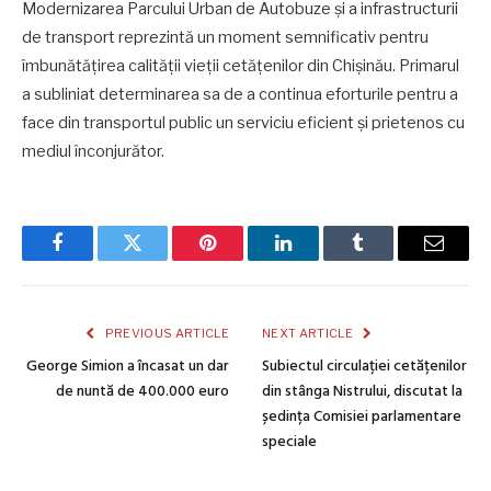
Modernizarea Parcului Urban de Autobuze și a infrastructurii
de transport reprezintă un moment semnificativ pentru
îmbunătățirea calității vieții cetățenilor din Chișinău. Primarul
a subliniat determinarea sa de a continua eforturile pentru a
face din transportul public un serviciu eficient și prietenos cu
mediul înconjurător.
Facebook
Twitter
Pinterest
LinkedIn
Tumblr
Email
PREVIOUS ARTICLE
NEXT ARTICLE
George Simion a încasat un dar
Subiectul circulației cetățenilor
de nuntă de 400.000 euro
din stânga Nistrului, discutat la
ședința Comisiei parlamentare
speciale