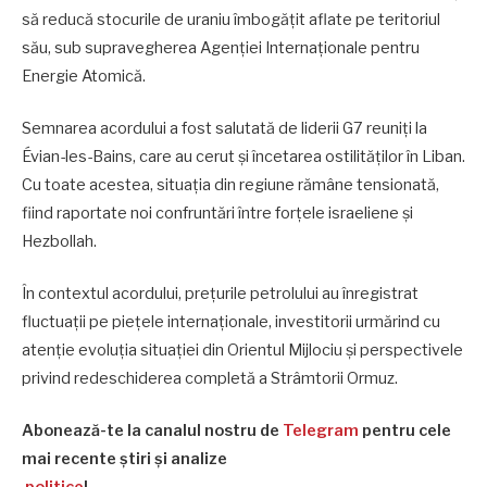
să reducă stocurile de uraniu îmbogățit aflate pe teritoriul
său, sub supravegherea Agenției Internaționale pentru
Energie Atomică.
Semnarea acordului a fost salutată de liderii G7 reuniți la
Évian-les-Bains, care au cerut și încetarea ostilităților în Liban.
Cu toate acestea, situația din regiune rămâne tensionată,
fiind raportate noi confruntări între forțele israeliene și
Hezbollah.
În contextul acordului, prețurile petrolului au înregistrat
fluctuații pe piețele internaționale, investitorii urmărind cu
atenție evoluția situației din Orientul Mijlociu și perspectivele
privind redeschiderea completă a Strâmtorii Ormuz.
Abonează-te la canalul nostru de
Telegram
pentru cele
mai recente știri și analize