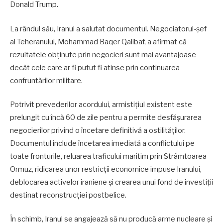
Donald Trump.
La rândul său, Iranul a salutat documentul. Negociatorul-șef
al Teheranului, Mohammad Baqer Qalibaf, a afirmat că
rezultatele obținute prin negocieri sunt mai avantajoase
decât cele care ar fi putut fi atinse prin continuarea
confruntărilor militare.
Potrivit prevederilor acordului, armistițiul existent este
prelungit cu încă 60 de zile pentru a permite desfășurarea
negocierilor privind o încetare definitivă a ostilităților.
Documentul include încetarea imediată a conflictului pe
toate fronturile, reluarea traficului maritim prin Strâmtoarea
Ormuz, ridicarea unor restricții economice impuse Iranului,
deblocarea activelor iraniene și crearea unui fond de investiții
destinat reconstrucției postbelice.
În schimb, Iranul se angajează să nu producă arme nucleare și