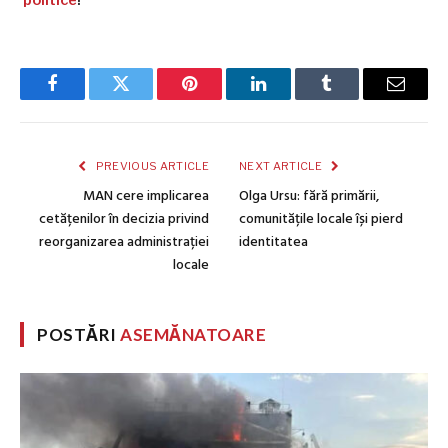
politice
!
Facebook
Twitter
Pinterest
LinkedIn
Tumblr
Email
PREVIOUS ARTICLE
NEXT ARTICLE
MAN cere implicarea
Olga Ursu: fără primării,
cetățenilor în decizia privind
comunitățile locale își pierd
reorganizarea administrației
identitatea
locale
POSTĂRI
ASEMĂNATOARE