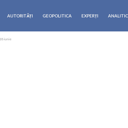
AUTORITĂȚI
GEOPOLITICA
EXPERȚI
ANALITI
18 iunie