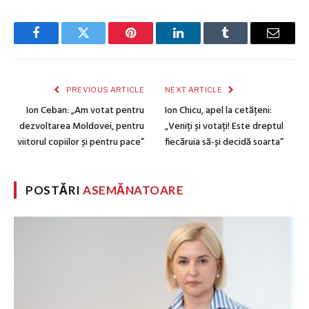
Facebook
Twitter
Pinterest
LinkedIn
Tumblr
Email
PREVIOUS ARTICLE
NEXT ARTICLE
Ion Ceban: „Am votat pentru
Ion Chicu, apel la cetățeni:
dezvoltarea Moldovei, pentru
„Veniți și votați! Este dreptul
viitorul copiilor și pentru pace”
fiecăruia să-și decidă soarta”
POSTĂRI
ASEMĂNATOARE