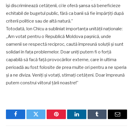
își discriminează cetățenii, ci le oferă șansa să beneficieze
echitabil de bugetul public, fără ca banii să fie împărțiți după
criterii politice sau de altă natură.”
Totodată, Ion Chicu a subliniat importanța unității naționale:
„Am votat pentru o Republică Moldova pașnică, unde
oamenii se respectă reciproc, caută împreună soluții și sunt
solidari în fața problemelor. Doar uniți putem fi o forță
capabilă să facă față provocărilor externe, care în ultima
perioadă au fost folosite de prea multe ori pentru a ne speria
și a ne diviza. Veniți și votați, stimați cetățeni. Doar împreună
putem construi viitorul țării noastre!”
Facebook
Twitter
Pinterest
LinkedIn
Tumblr
Email