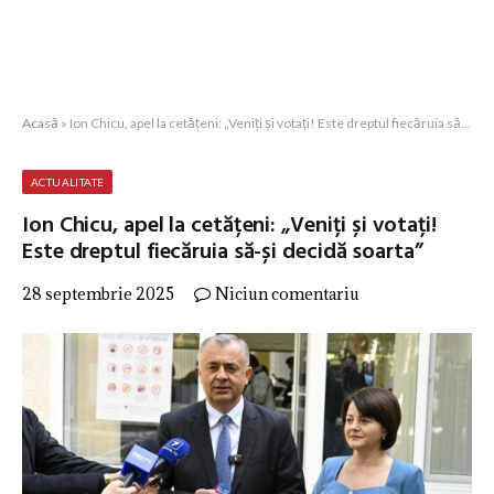
Acasă
»
Ion Chicu, apel la cetățeni: „Veniți și votați! Este dreptul fiecăruia să-și decidă soarta”
ACTUALITATE
Ion Chicu, apel la cetățeni: „Veniți și votați!
Este dreptul fiecăruia să-și decidă soarta”
28 septembrie 2025
Niciun comentariu