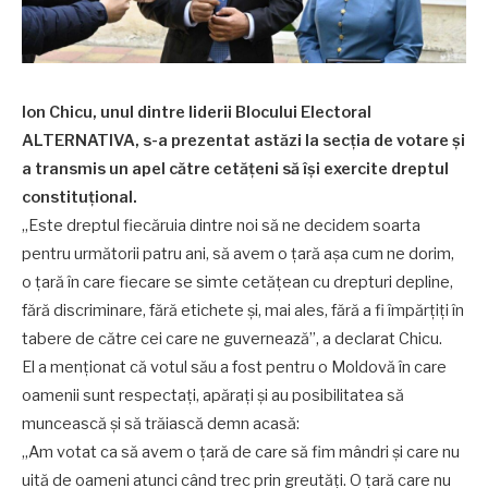
Ion Chicu, unul dintre liderii Blocului Electoral
ALTERNATIVA, s-a prezentat astăzi la secția de votare și
a transmis un apel către cetățeni să își exercite dreptul
constituțional.
„Este dreptul fiecăruia dintre noi să ne decidem soarta
pentru următorii patru ani, să avem o țară așa cum ne dorim,
o țară în care fiecare se simte cetățean cu drepturi depline,
fără discriminare, fără etichete și, mai ales, fără a fi împărțiți în
tabere de către cei care ne guvernează”, a declarat Chicu.
El a menționat că votul său a fost pentru o Moldovă în care
oamenii sunt respectați, apărați și au posibilitatea să
muncească și să trăiască demn acasă:
„Am votat ca să avem o țară de care să fim mândri și care nu
uită de oameni atunci când trec prin greutăți. O țară care nu