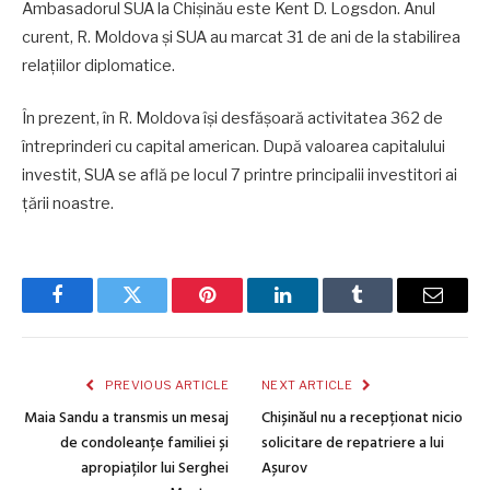
Ambasadorul SUA la Chișinău este Kent D. Logsdon. Anul
curent, R. Moldova și SUA au marcat 31 de ani de la stabilirea
relațiilor diplomatice.
În prezent, în R. Moldova își desfășoară activitatea 362 de
întreprinderi cu capital american. După valoarea capitalului
investit, SUA se află pe locul 7 printre principalii investitori ai
țării noastre.
Facebook
Twitter
Pinterest
LinkedIn
Tumblr
Email
PREVIOUS ARTICLE
NEXT ARTICLE
Maia Sandu a transmis un mesaj
Chișinăul nu a recepționat nicio
de condoleanțe familiei și
solicitare de repatriere a lui
apropiaților lui Serghei
Așurov