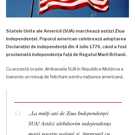
Statele Unite ale Americii (SUA) marchează astăzi Ziua
Independenţei. Poporul american celebrează adoptarea
Declaraţiei de independență din 4 iulie 1776, când a fost
proclamată independența față de Regatul Marii Britanii.
Cu această ocazie, Ambasada SUA în Republica Moldova a
transmis un mesaj de felicitare pentru națiunea americană.
„La mulți ani de Ziua Independenței
SUA! Astăzi sărbătorim independența
marii noastre națiuni și, împreună cu