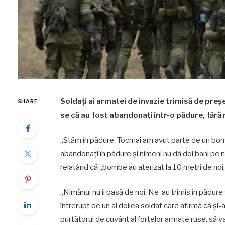
Soldați ai armatei de invazie trimisă de preș
SHARE
se că au fost abandonați într-o pădure, fără
„Stăm în pădure. Tocmai am avut parte de un bo
abandonați în pădure și nimeni nu dă doi bani pe n
relatând că „bombe au aterizat la 10 metri de noi,
„Nimănui nu îi pasă de noi. Ne-au trimis în pădure
întrerupt de un al doilea soldat care afirmă că și-a
purtătorul de cuvânt al forțelor armate ruse, să v