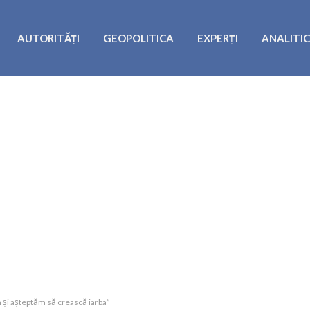
AUTORITĂȚI
GEOPOLITICA
EXPERȚI
ANALITI
ăm și așteptăm să crească iarba”