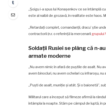
„Șoigu i-a spus lui Konașenkov ce se întâmplă cu
este al naibii de grozavă, în realitate este haos. M
„Retardați complet, comandanții, dracu’ știe unde 
contractorii (n.r. o referință la mercenarii
grupului
Soldații Rusiei se plâng că n-a
armate moderne
„Nu avem nimic în afară de puștile de asalt. Nu 
avem binocluri, nu avem ochelari cu infraroșu, nu 
„Puști de asalt, muniție și atât. Și o baionetă”, sub
Militarul care a început să filmeze afirmă la rân
întâmpla la noapte. Stăm pe câmpul de luptă, în pr