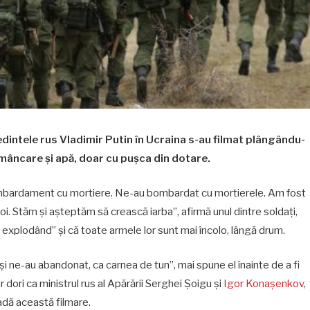
edintele rus Vladimir Putin în Ucraina s-au filmat plângându-
 mâncare și apă, doar cu pușca din dotare.
mbardament cu mortiere. Ne-au bombardat cu mortierele. Am fost
oi. Stăm și așteptăm să crească iarba”, afirmă unul dintre soldați,
 explodând” și că toate armele lor sunt mai încolo, lângă drum.
 și ne-au abandonat, ca carnea de tun”, mai spune el înainte de a fi
r dori ca ministrul rus al Apărării Serghei Șoigu și
Igor Konașenkov
,
adă această filmare.