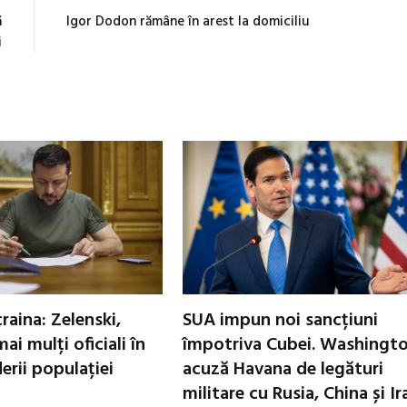
ă
Igor Dodon rămâne în arest la domiciliu
i
raina: Zelenski,
SUA impun noi sancțiuni
ai mulți oficiali în
împotriva Cubei. Washingt
erii populației
acuză Havana de legături
militare cu Rusia, China și Ir