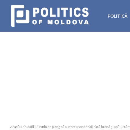
POLITICĂ
Acasă
»
Soldații lui Putin se plâng că au fost abandonați fără hrană și apă: „St