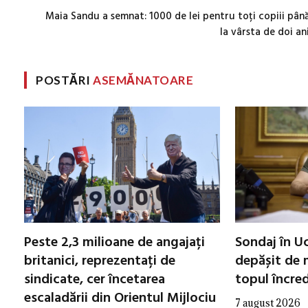
Maia Sandu a semnat: 1000 de lei pentru toți copiii pân
la vârsta de doi an
POSTĂRI
ASEMĂNATOARE
Peste 2,3 milioane de angajați
Sondaj în Uc
britanici, reprezentați de
depășit de m
sindicate, cer încetarea
topul încred
escaladării din Orientul Mijlociu
7 august 2026