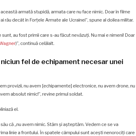
 această armată stupidă, armata care nu face nimic. Doar în filme
ai rău decât în Forțele Armate ale Ucrainei”, spune al doilea militar.
sunt, au fost primii care s-au făcut nevăzuți. Nu mai e nimeni! Doar
 Wagner
)”, continuă celălalt.
u niciun fel de echipament necesar unei
avem provizii, nu avem [echipamente] electronice, nu avem drone, nu
avem absolut nimic!”, revine primul soldat.
liniază el.
dul său că „nu avem nimic. Stăm și așteptăm. Vedem ce se va
ima linie a frontului. În spatele câmpului sunt acești nenorociți care