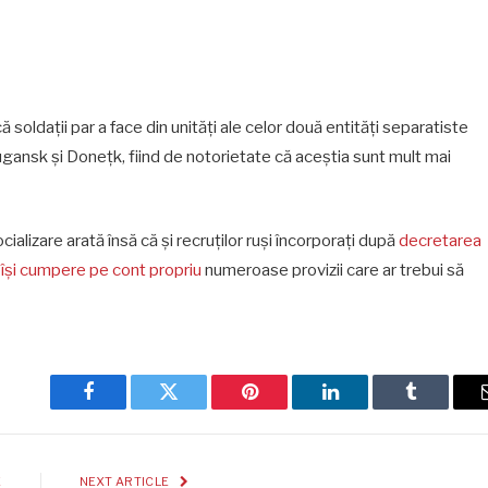
ă soldații par a face din unități ale celor două entități separatiste
Lugansk și Donețk, fiind de notorietate că aceștia sunt mult mai
cializare arată însă că și recruților ruși încorporați după
decretarea
 își cumpere pe cont propriu
numeroase provizii care ar trebui să
Facebook
Twitter
Pinterest
LinkedIn
Tumblr
E
NEXT ARTICLE