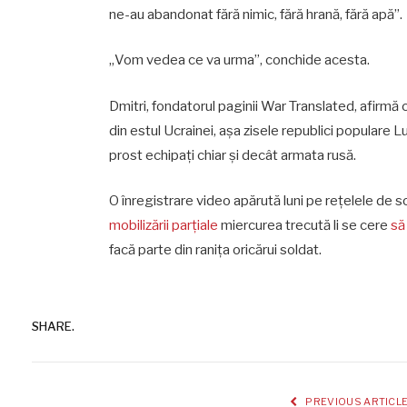
ne-au abandonat fără nimic, fără hrană, fără apă”.
„Vom vedea ce va urma”, conchide acesta.
Dmitri, fondatorul paginii War Translated, afirmă c
din estul Ucrainei, așa zisele republici populare 
prost echipați chiar și decât armata rusă.
O înregistrare video apărută luni pe rețelele de so
mobilizării parțiale
miercurea trecută li se cere
să
facă parte din ranița oricărui soldat.
SHARE.
PREVIOUS ARTICL