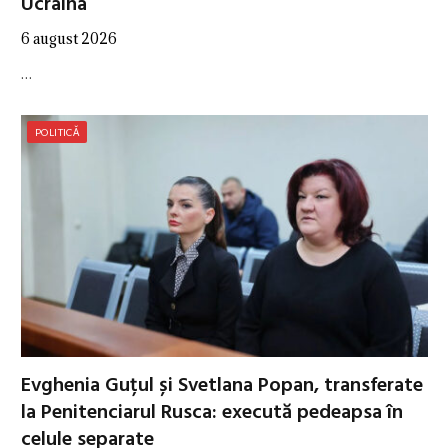
Ucraina
6 august 2026
…
POLITICĂ
Evghenia Guțul și Svetlana Popan, transferate
la Penitenciarul Rusca: execută pedeapsa în
celule separate