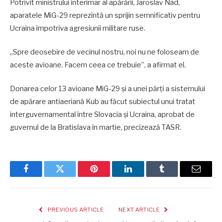
Potrivit ministrului interimar al apărării, Jaroslav Nad,
aparatele MiG-29 reprezintă un sprijin semnificativ pentru
Ucraina împotriva agresiunii militare ruse.
„Spre deosebire de vecinul nostru, noi nu ne foloseam de
aceste avioane. Facem ceea ce trebuie”, a afirmat el.
Donarea celor 13 avioane MiG-29 şi a unei părţi a sistemului
de apărare antiaeriană Kub au făcut subiectul unui tratat
interguvernamental între Slovacia şi Ucraina, aprobat de
guvernul de la Bratislava în martie, precizează TASR.
Facebook
Twitter
Pinterest
LinkedIn
Tumblr
Email
PREVIOUS ARTICLE
NEXT ARTICLE