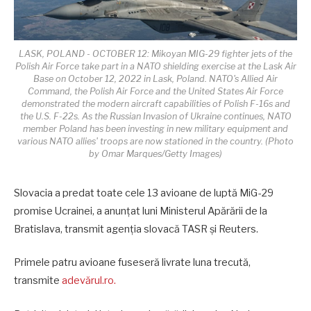
LASK, POLAND - OCTOBER 12: Mikoyan MIG-29 fighter jets of the
Polish Air Force take part in a NATO shielding exercise at the Lask Air
Base on October 12, 2022 in Lask, Poland. NATO's Allied Air
Command, the Polish Air Force and the United States Air Force
demonstrated the modern aircraft capabilities of Polish F-16s and
the U.S. F-22s. As the Russian Invasion of Ukraine continues, NATO
member Poland has been investing in new military equipment and
various NATO allies' troops are now stationed in the country. (Photo
by Omar Marques/Getty Images)
Slovacia a predat toate cele 13 avioane de luptă MiG-29
promise Ucrainei, a anunţat luni Ministerul Apărării de la
Bratislava, transmit agenţia slovacă TASR şi Reuters.
Primele patru avioane fuseseră livrate luna trecută,
transmite
adevărul.ro.