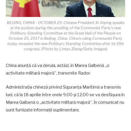
BEIJING, CHINA - OCTOBER 25: Chinese President Xi Jinping speaks
at the podium during the unveiling of the Communist Party's new
Politburo Standing Committee at the Great Hall of the People on
October 25, 2017 in Beijing, China. China's ruling Communist Party
today revealed the new Politburo Standing Committee after its 19th
congress. (Photo by Lintao Zhang/Getty Images)
China anunță că va derula, astăzi, în Marea Galbenă „o
activitate militară majoră”, transmite Rador.
Administrația chineză privind Siguranța Maritimă a transmis
luni, că la 18 aprilie între orele 9:00 și 12:00 se va desfășura în
Marea Galbenă o „activitate militară majoră”. În comunicat nu
sunt furnizate informații suplimentare.