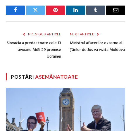
Facebook
Twitter
Pinterest
LinkedIn
Tumblr
Email
PREVIOUS ARTICLE
NEXT ARTICLE
Slovacia a predat toate cele 13
Ministrul afacerilor externe al
avioane MiG-29 promise
Țărilor de Jos va vizita Moldova
Ucrainei
POSTĂRI
ASEMĂNATOARE