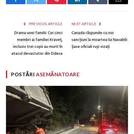
Facebook
Twitter
Pinterest
LinkedIn
Tumblr
Email
PREVIOUS ARTICLE
NEXT ARTICLE
Drama unei familii: Cei cinci
Canada răspunde cu noi
membri ai familiei Kraveț,
sancțiuni la moartea lui Navalnîi:
inclusiv trei copii au murit în
Șase oficiali ruși vizați
atacul devastator din Odesa
POSTĂRI
ASEMĂNATOARE