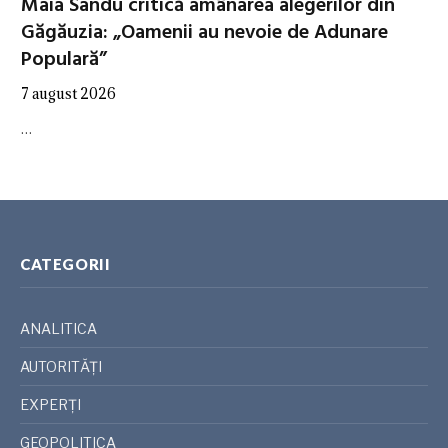
Maia Sandu critică amânarea alegerilor din
Găgăuzia: „Oamenii au nevoie de Adunare
Populară”
7 august 2026
…
CATEGORII
ANALITICA
AUTORITĂȚI
EXPERȚI
GEOPOLITICA