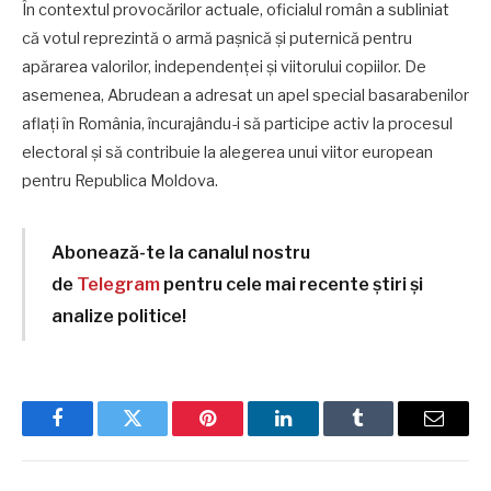
În contextul provocărilor actuale, oficialul român a subliniat
că votul reprezintă o armă pașnică și puternică pentru
apărarea valorilor, independenței și viitorului copiilor. De
asemenea, Abrudean a adresat un apel special basarabenilor
aflați în România, încurajându-i să participe activ la procesul
electoral și să contribuie la alegerea unui viitor european
pentru Republica Moldova.
Abonează-te la canalul nostru
de
Telegram
pentru cele mai recente știri și
analize politice!
Facebook
Twitter
Pinterest
LinkedIn
Tumblr
Email