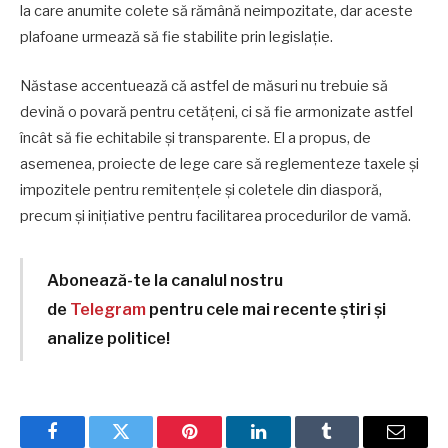
la care anumite colete să rămână neimpozitate, dar aceste
plafoane urmează să fie stabilite prin legislație.
Năstase accentuează că astfel de măsuri nu trebuie să
devină o povară pentru cetățeni, ci să fie armonizate astfel
încât să fie echitabile și transparente. El a propus, de
asemenea, proiecte de lege care să reglementeze taxele și
impozitele pentru remitențele și coletele din diasporă,
precum și inițiative pentru facilitarea procedurilor de vamă.
Abonează-te la canalul nostru
de
Telegram
pentru cele mai recente știri și
analize politice!
Facebook
Twitter
Pinterest
LinkedIn
Tumblr
Email