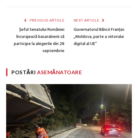
PREVIOUS ARTICLE
NEXT ARTICLE
Șeful Senatului României
Guvernatorul Băncii Franței:
încurajează basarabenii să
„Moldova, parte a viitorului
participe la alegerile din 28
digital al UE”
septembrie
POSTĂRI
ASEMĂNATOARE