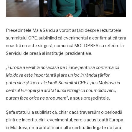
Președintele Maia Sandu a vorbit astăzi despre rezultatele
summitului CPE, subliniind că evenimentul a confirmat că țara
noastră nu este singură, comunică MOLDPRES cu referire la
Serviciul de presă al instituției prezidențiale.
„Europa a venit la noi acasă pe 1 iunie pentru a confirma că
Moldova este importantă și are un loc în rândul țărilor
puternice și libere ale lumii. Summitul CPE a pus Moldova în
centrul Europei și a arătat lumii întregi că noi, moldovenii,
putem face orice ne propunem”
, a spus președintele.
Șefa statului a subliniat că, chiar dacă traversăm o perioadă
plină de incertitudini, evenimentul, care a adus toată Europa
în Moldova, ne-a arătat mai multe certitudini legate de țara