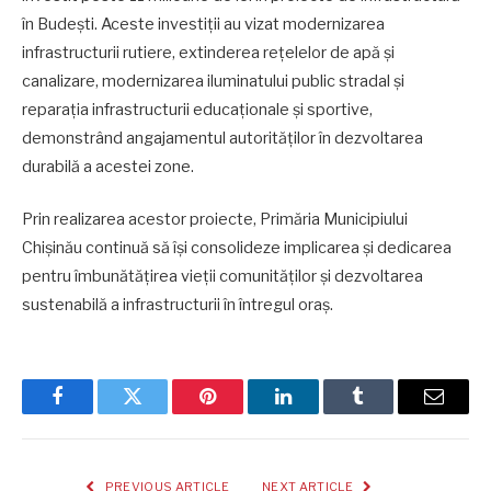
în Budești. Aceste investiții au vizat modernizarea
infrastructurii rutiere, extinderea rețelelor de apă și
canalizare, modernizarea iluminatului public stradal și
reparația infrastructurii educaționale și sportive,
demonstrând angajamentul autorităților în dezvoltarea
durabilă a acestei zone.
Prin realizarea acestor proiecte, Primăria Municipiului
Chișinău continuă să își consolideze implicarea și dedicarea
pentru îmbunătățirea vieții comunităților și dezvoltarea
sustenabilă a infrastructurii în întregul oraș.
Facebook
Twitter
Pinterest
LinkedIn
Tumblr
Email
PREVIOUS ARTICLE
NEXT ARTICLE