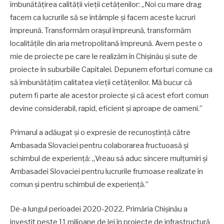
îmbunătățirea calității vieții cetățenilor: „Noi cu mare drag
facem ca lucrurile să se întâmple și facem aceste lucruri
împreună. Transformăm orașul împreună, transformăm
localitățile din aria metropolitană împreună. Avem peste o
mie de proiecte pe care le realizăm în Chișinău și sute de
proiecte în suburbiile Capitalei. Depunem eforturi comune ca
să îmbunătățim calitatea vieții cetățenilor. Mă bucur că
putem fi parte ale acestor proiecte și că acest efort comun
devine considerabil, rapid, eficient și aproape de oameni.”
Primarul a adăugat și o expresie de recunoștință către
Ambasada Slovaciei pentru colaborarea fructuoasă și
schimbul de experiență: „Vreau să aduc sincere mulțumiri și
Ambasadei Slovaciei pentru lucrurile frumoase realizate în
comun și pentru schimbul de experiență.”
De-a lungul perioadei 2020-2022, Primăria Chișinău a
investit peste 11 milioane de lei în proiecte de infrastructură