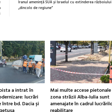
e
Iranul amenință SUA și Israelul cu extinderea războiului
n
„dincolo de regiune”
i
ista a intrat în
Mai multe accese pietonale
dernizare: lucrări
zona străzii Alba-Iulia sunt
între bd. Dacia și
amenajate în cadrul lucrăril
egetusa
reabilitare