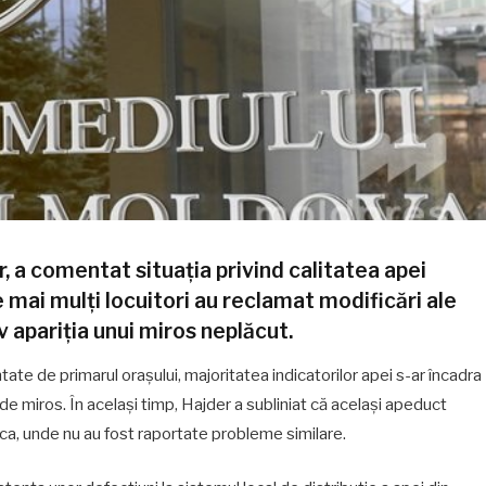
, a comentat situația privind calitatea apei
e mai mulți locuitori au reclamat modificări ale
iv apariția unui miros neplăcut.
entate de primarul orașului, majoritatea indicatorilor apei s-ar încadra
e miros. În același timp, Hajder a subliniat că același apeduct
oca, unde nu au fost raportate probleme similare.