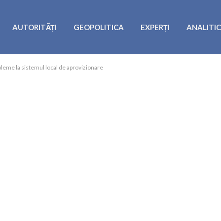
AUTORITĂȚI
GEOPOLITICA
EXPERȚI
ANALITI
bleme la sistemul local de aprovizionare