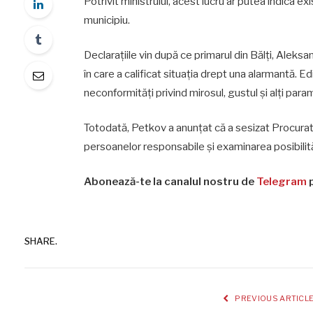
Potrivit ministrului, acest lucru ar putea indica ex
municipiu.
Declarațiile vin după ce primarul din Bălți, Alek
în care a calificat situația drept una alarmantă. Edi
neconformități privind mirosul, gustul și alți par
Totodată, Petkov a anunțat că a sesizat Procuratur
persoanelor responsabile și examinarea posibilităț
Abonează-te la canalul nostru de
Telegram
p
SHARE.
PREVIOUS ARTICL