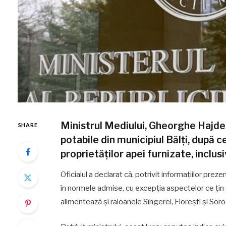
Ministrul Mediului, Gheorghe Hajder
SHARE
potabile din municipiul Bălți, după c
proprietăților apei furnizate, inclus
Oficialul a declarat că, potrivit informațiilor prez
în normele admise, cu excepția aspectelor ce țin d
alimentează și raioanele Sîngerei, Florești și Sor