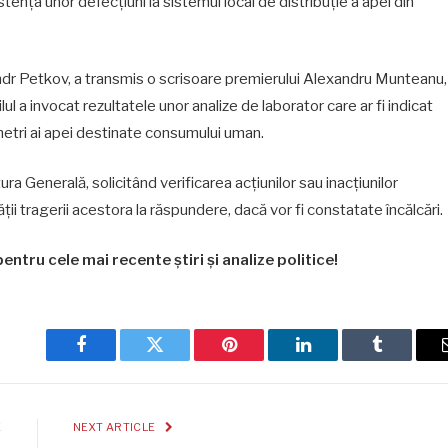
istența unor defecțiuni la sistemul local de distribuție a apei din
sandr Petkov, a transmis o scrisoare premierului Alexandru Munteanu,
lul a invocat rezultatele unor analize de laborator care ar fi indicat
ametri ai apei destinate consumului uman.
a Generală, solicitând verificarea acțiunilor sau inacțiunilor
ii tragerii acestora la răspundere, dacă vor fi constatate încălcări.
entru cele mai recente știri și analize politice!
Facebook
Twitter
Pinterest
LinkedIn
Tumblr
E
NEXT ARTICLE