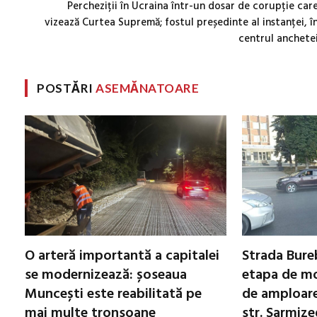
Percheziții în Ucraina într-un dosar de corupție car
vizează Curtea Supremă; fostul președinte al instanței, î
centrul anchete
POSTĂRI
ASEMĂNATOARE
O arteră importantă a capitalei
Strada Bureb
se modernizează: șoseaua
etapa de mo
Muncești este reabilitată pe
de amploare 
mai multe tronsoane
str. Sarmiz