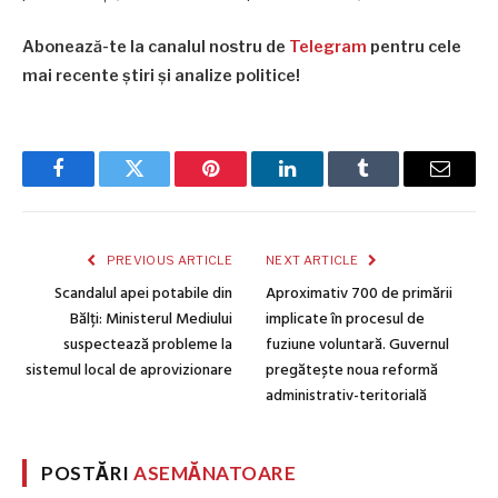
Abonează-te la canalul nostru de
Telegram
pentru cele
mai recente știri și analize politice!
Facebook
Twitter
Pinterest
LinkedIn
Tumblr
Email
PREVIOUS ARTICLE
NEXT ARTICLE
Scandalul apei potabile din
Aproximativ 700 de primării
Bălți: Ministerul Mediului
implicate în procesul de
suspectează probleme la
fuziune voluntară. Guvernul
sistemul local de aprovizionare
pregătește noua reformă
administrativ-teritorială
POSTĂRI
ASEMĂNATOARE