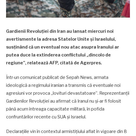
Gardienii Revoluției din Iran au lansat miercuri noi
avertismente la adresa Statelor Unite și Israelului,
susținând că un eventual nou atac asupra Iranului ar
putea duce la extinderea conflictului „dincolo de
regiune”, relatează AFP, citată de Agerpres.
Într-un comunicat publicat de Sepah News, armata
ideologică a regimului iranian a transmis că eventuale noi
agresiuni vor provoca „lovituri devastatoare”. Reprezentanții
Gardienilor Revoluției au afirmat că Iranul nu și-ar fi folosit
până acum întreaga capacitate militară, în pofida
confruntărilor recente cu SUA și Israelul.
Declarațiile vin în contextul armistițiului aflat în vigoare din 8