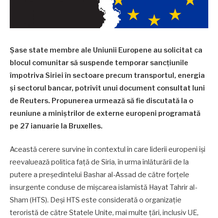
Şase state membre ale Uniunii Europene au solicitat ca
blocul comunitar să suspende temporar sancţiunile
împotriva Siriei în sectoare precum transportul, energia
şi sectorul bancar, potrivit unui document consultat luni
de Reuters. Propunerea urmează să fie discutată la o
reuniune a miniştrilor de externe europeni programată
pe 27 ianuarie la Bruxelles.
Această cerere survine în contextul în care liderii europeni îşi
reevaluează politica faţă de Siria, în urma înlăturării de la
putere a preşedintelui Bashar al-Assad de către forţele
insurgente conduse de mişcarea islamistă Hayat Tahrir al-
Sham (HTS). Deşi HTS este considerată o organizaţie
teroristă de către Statele Unite, mai multe ţări, inclusiv UE,