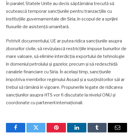
În paralel, Statele Unite au decis săptămâna trecută să
scutească temporar sancţiunile pentru tranzacţiile cu
instituţiile guvernamentale din Siria, în scopul de a sprijini
fluxurile de asistenţă umanitară.
Potrivit documentului, UE ar putea ridica sancţiunile asupra
zborurilor civile, să revizuiască restricţiile impuse bunurilor de
mare valoare, să elimine interdicţia exportului de tehnologie
în domeniul petrolului şi gazelor, precum şi să redeschidă
canalele financiare cu Siria. În acelaşi timp, sancţiunile
împotriva membrilor regimului Assad şi a susţinătorilor săi ar
trebui să rămână în vigoare. Propunerile legate de ridicarea
sancţiunilor asupra HTS vor fi discutate la nivelul ONU şi
coordonate cu partenerii internaţionali.
Facebook
Twitter
Pinterest
LinkedIn
Tumblr
Email